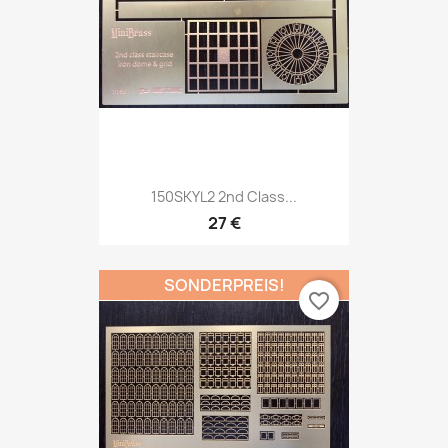
150SKYL2 2nd Class...
27 €
SONDERPREIS!
favorite_border