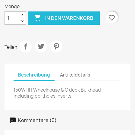
Menge

favorite_border
IN DEN WARENKORB
Teilen
Beschreibung
Artikeldetails
150WHH Wheelhouse & C deck Bulkhead
including portholes inserts
Kommentare (0)