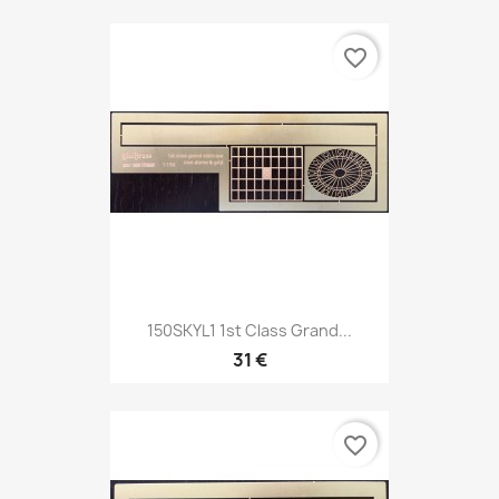
favorite_border
150SKYL1 1st Class Grand...
31 €
favorite_border