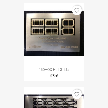
favorite_border
150HGD Hull Grids
23 €
favorite_border