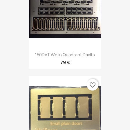
150DVT Welin Quadrant Davits
79 €
favorite_border