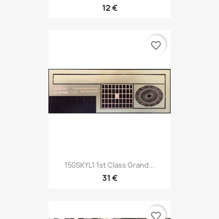
12 €
favorite_border
150SKYL1 1st Class Grand...
31 €
favorite_border