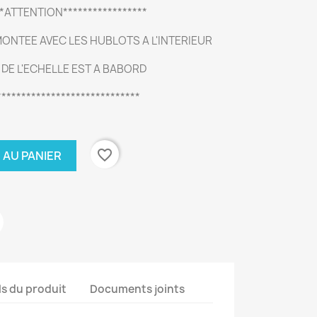
**ATTENTION*****************
 MONTEE AVEC LES HUBLOTS A L'INTERIEUR
DE L'ECHELLE EST A BABORD
*****************************
favorite_border
 AU PANIER
ls du produit
Documents joints