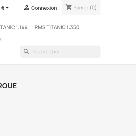
shopping_cart


Panier
(0)
 €
Connexion
TANIC 1:144
RMS TITANIC 1:350
0
search
PROUE