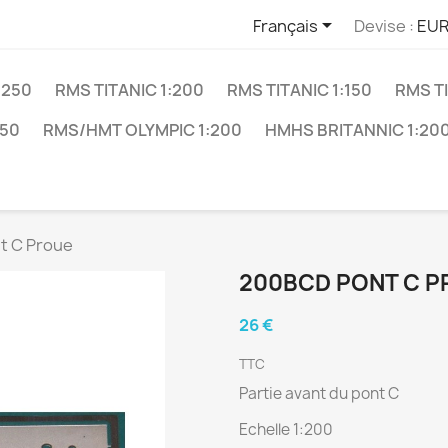

Français
Devise :
EUR
:250
RMS TITANIC 1:200
RMS TITANIC 1:150
RMS TI
250
RMS/HMT OLYMPIC 1:200
HMHS BRITANNIC 1:20
t C Proue
200BCD PONT C 
26 €
TTC
Partie avant du pont C
Echelle 1:200