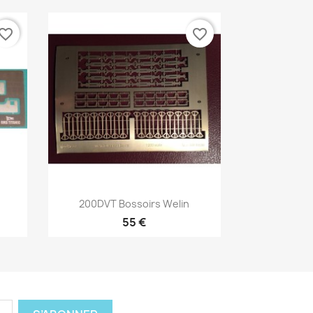
vorite_border
favorite_border
Aperçu rapide

200DVT Bossoirs Welin
55 €