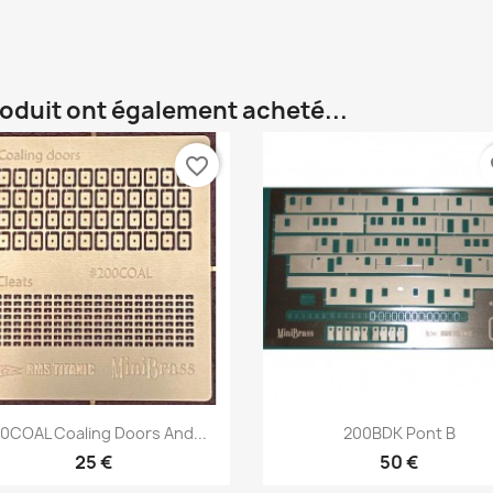
roduit ont également acheté...
favorite_border
fa
Aperçu rapide
Aperçu rapide


0COAL Coaling Doors And...
200BDK Pont B
25 €
50 €