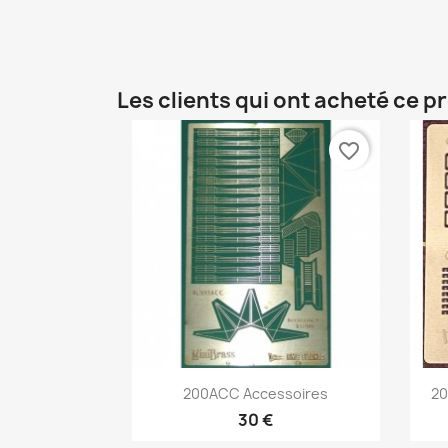
Les clients qui ont acheté ce p
favorite_border
Aperçu rapide

200ACC Accessoires
20
30 €