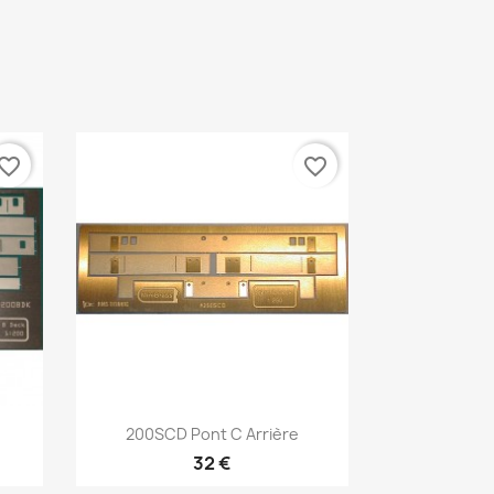
vorite_border
favorite_border
Aperçu rapide

200SCD Pont C Arrière
32 €