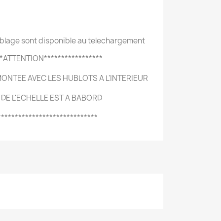
mblage sont disponible au telechargement
**ATTENTION*****************
 MONTEE AVEC LES HUBLOTS A L'INTERIEUR
DE L'ECHELLE EST A BABORD
*****************************