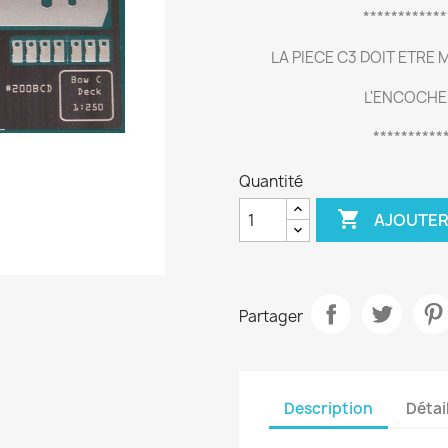
***********
LA PIECE C3 DOIT ETRE
L'ENCOCHE 
**********
Quantité

AJOUTER
Partager
Description
Détai