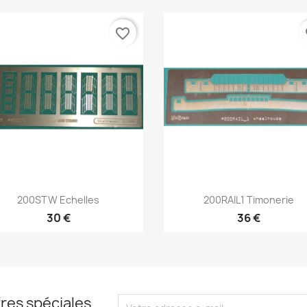
favorite_border
fa
Aperçu rapide
Aperçu rapide


200STW Echelles
200RAIL1 Timonerie
30 €
36 €
res spéciales