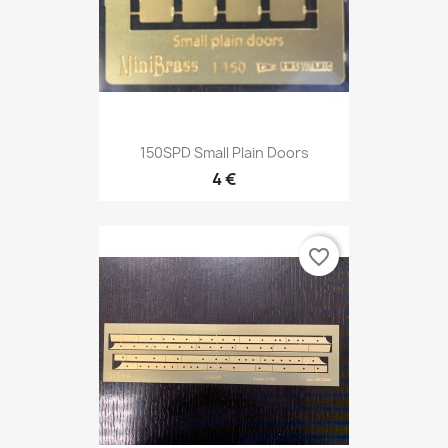
150SPD Small Plain Doors
4 €
favorite_border