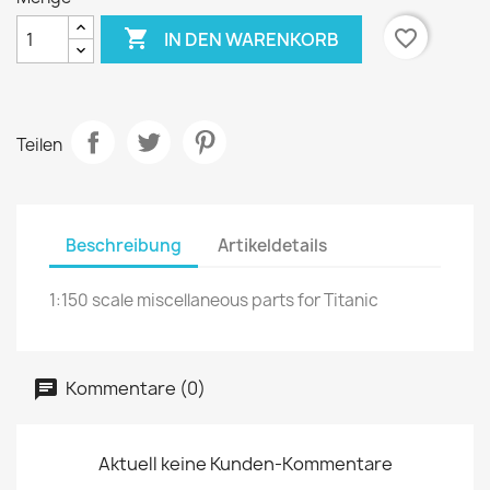

favorite_border
IN DEN WARENKORB
Teilen
Beschreibung
Artikeldetails
1:150 scale miscellaneous parts for Titanic
Kommentare (0)
Aktuell keine Kunden-Kommentare