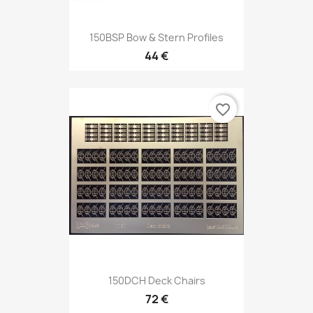
150BSP Bow & Stern Profiles
44 €
favorite_border
150DCH Deck Chairs
72 €