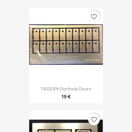
favorite_border
150DOPH Porthole Doors
19 €
favorite_border