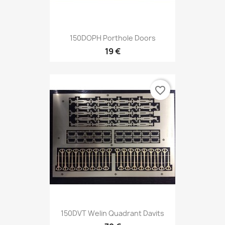
150DOPH Porthole Doors
19 €
favorite_border
150DVT Welin Quadrant Davits