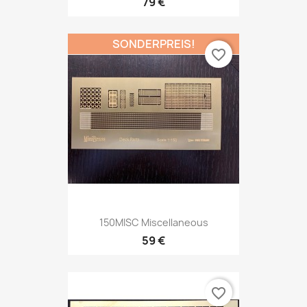
79 €
SONDERPREIS!
favorite_border
150MISC Miscellaneous
59 €
favorite_border