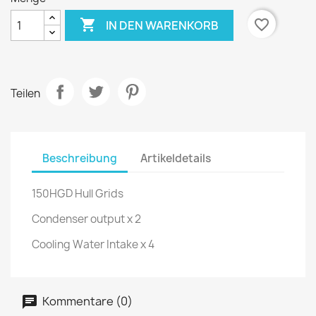

favorite_border
IN DEN WARENKORB
Teilen
Beschreibung
Artikeldetails
150HGD Hull Grids
Condenser output x 2
Cooling Water Intake x 4
Kommentare (0)