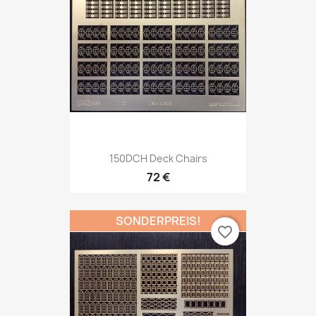
150DCH Deck Chairs
72 €
SONDERPREIS!
favorite_border