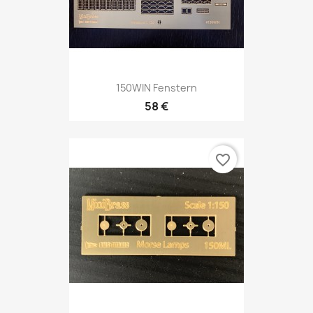
150WIN Fenstern
58 €
favorite_border