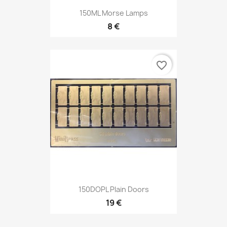
150ML Morse Lamps
8 €
favorite_border
150DOPL Plain Doors
19 €